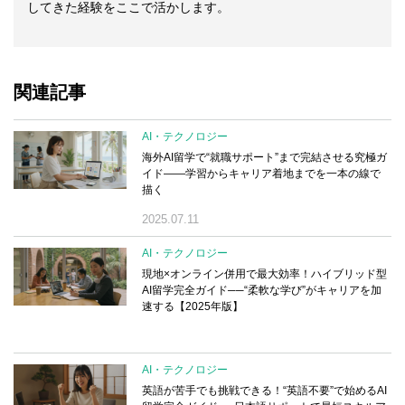
してきた経験をここで活かします。
関連記事
AI・テクノロジー
海外AI留学で“就職サポート”まで完結させる究極ガ
イド――学習からキャリア着地までを一本の線で
描く
2025.07.11
AI・テクノロジー
現地×オンライン併用で最大効率！ハイブリッド型
AI留学完全ガイド──“柔軟な学び”がキャリアを加
速する【2025年版】
AI・テクノロジー
英語が苦手でも挑戦できる！“英語不要”で始めるAI