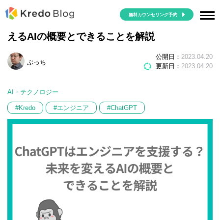
無料カウンセリング予約
ChatGPTはエンジニアを支援する？未来を変
えるAIの概要とできることを解説
公開日：
2023.04.20
ぶっち
更新日：
2023.04.20
AI・テクノロジー
#Kredo
#エンジニア
#ChatGPT