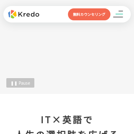
無料カウンセリング
❚❚ Pause
IT×英語で