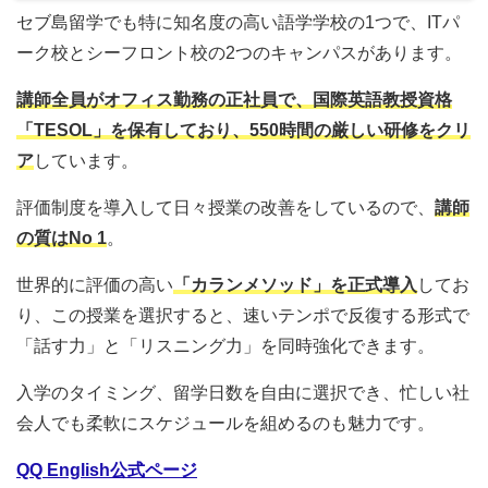
セブ島留学でも特に知名度の高い語学学校の1つで、ITパ
ーク校とシーフロント校の2つのキャンパスがあります。
講師全員がオフィス勤務の正社員で、国際英語教授資格
「TESOL」を保有しており、550時間の厳しい研修をクリ
ア
しています。
評価制度を導入して日々授業の改善をしているので、
講師
の質はNo 1
。
世界的に評価の高い
「カランメソッド」を正式導入
してお
り、この授業を選択すると、速いテンポで反復する形式で
「話す力」と「リスニング力」を同時強化できます。
入学のタイミング、留学日数を自由に選択でき、忙しい社
会人でも柔軟にスケジュールを組めるのも魅力です。
QQ English公式ページ