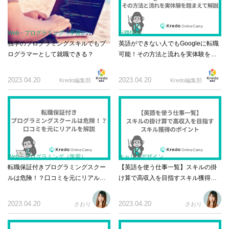
Web・プログラミング（学習）
転職情報
独学のプログラミングスキルでもプ
英語ができない人でもGoogleに転職
ログラマーとして就職できる？
可能！その方法と流れを実体験を踏
まえて解説
2023.04.20
2023.04.20
Kredo編集部
Kredo編集部
Web・プログラミング（学習）
キャリアデザイン
転職保証付きプログラミングスクー
【英語を使う仕事一覧】スキルの掛
ルは危険！？口コミを元にリアルを
け算で高収入を目指すスキル獲得の
解説
ポイント
2023.04.20
2023.04.20
さおり
さおり