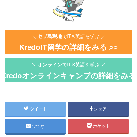
＼
セブ島現地
でIT✕英語を学ぶ ／
KredoIT留学の詳細をみる >>
＼
オンライン
でIT✕英語を学ぶ ／
Kredoオンラインキャンプの詳細をみる
>>
ツイート
シェア
ポケット
はてな