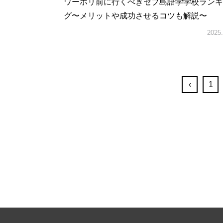
ワーホリ前に行くべきセブ島語学学校ランキ
グ〜メリットや成功させるコツも解説〜
2025.
‹
1