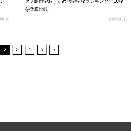
ン
セブ島留学おすすめ語学学校ランキングー10校
を徹底比較ー
08.16
2025.08.15
2
3
4
5
›