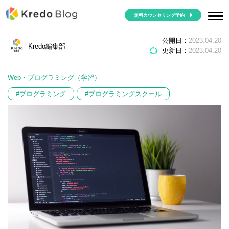
無料カウンセリング予約
Pythonを学べるプログラミングスクール7選
公開日：
2023.04.20
Kredo編集部
更新日：
2023.04.20
Web・プログラミング（学習）
#プログラミング
#プログラミングスクール