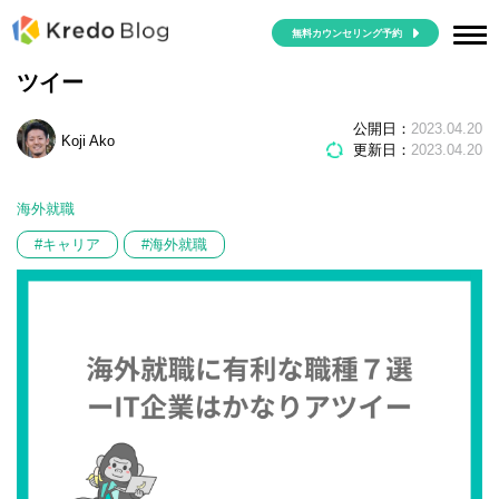
無料カウンセリング予約
海外就職に有利な職種７選ーIT企業はかなりア
ツイー
公開日：
2023.04.20
Koji Ako
更新日：
2023.04.20
海外就職
#キャリア
#海外就職