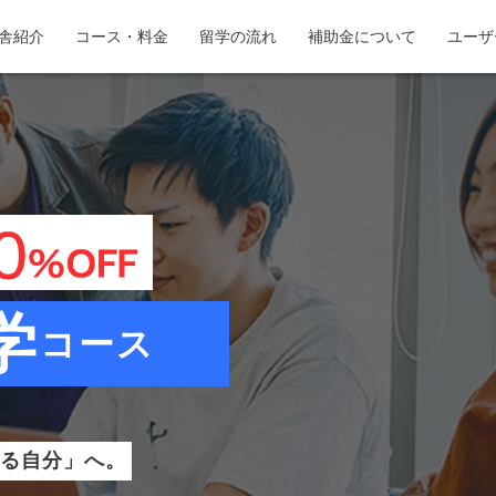
舎紹介
コース・料金
留学の流れ
補助金について
ユーザ
学
コース
せる自分」へ。