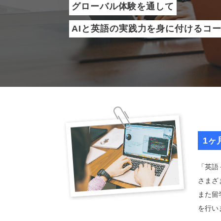
グローバル体験を通して
AIと英語の実践力を身に付けるコ
1ヶ
「英語
さまざ
また留
を行い