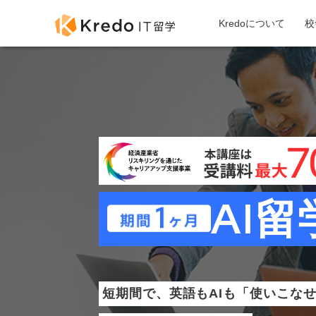
Kredoについて
校
AI留
短期間で、英語もAIも「使いこな