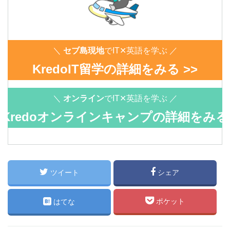
＼
セブ島現地
でIT✕英語を学ぶ ／
KredoIT留学の詳細をみる >>
＼
オンライン
でIT✕英語を学ぶ ／
Kredoオンラインキャンプの詳細をみる
>>
ツイート
シェア
ポケット
はてな