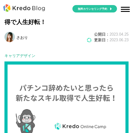
無料カウンセリング予約
パチンコ辞めたいと思ったら新たなスキル取
得で人生好転！
公開日：
2023.04.25
さおり
更新日：
2023.06.23
キャリアデザイン