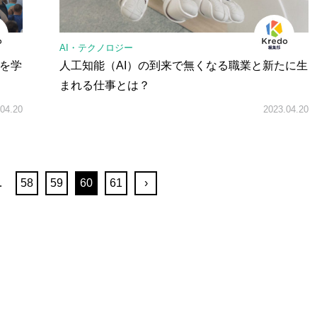
AI・テクノロジー
Iを学
人工知能（AI）の到来で無くなる職業と新たに生
まれる仕事とは？
04.20
2023.04.20
…
58
59
60
61
›