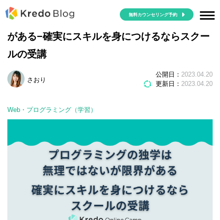
無料カウンセリング予約
プログラミングの独学は無理ではないが限界
がある−確実にスキルを身につけるならスクー
ルの受講
公開日：
2023.04.20
さおり
更新日：
2023.04.20
Web・プログラミング（学習）