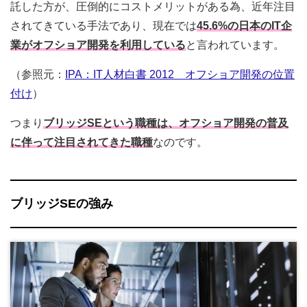
託した方が、圧倒的にコストメリットがある為、近年注目
されてきている手法であり、現在では
45.6%の日本のIT企
業がオフショア開発を利用している
と言われています。
（参照元：
IPA：IT人材白書 2012 オフショア開発の位置
付け
）
つまり
ブリッジSEという職種は、オフショア開発の普及
に伴って注目されてきた職種
なのです。
ブリッジSEの強み