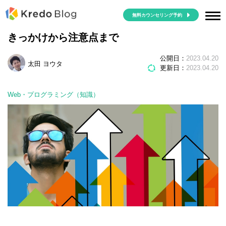
無料カウンセリング予約
Pythonが人気の理由を4つのポイントで解説！
きっかけから注意点まで
公開日：
2023.04.20
太田 ヨウタ
更新日：
2023.04.20
Web・プログラミング（知識）