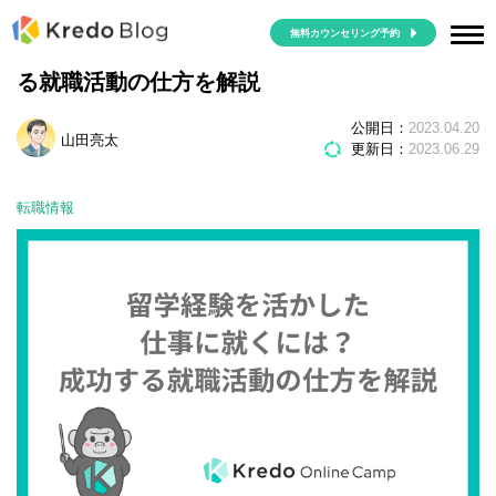
無料カウンセリング予約
留学経験を活かした仕事に就くには？成功す
る就職活動の仕方を解説
公開日：
2023.04.20
山田亮太
更新日：
2023.06.29
転職情報