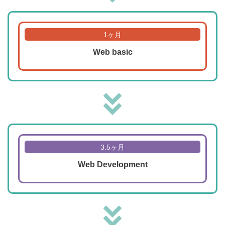
1ヶ月
Web basic
3.5ヶ月
Web Development