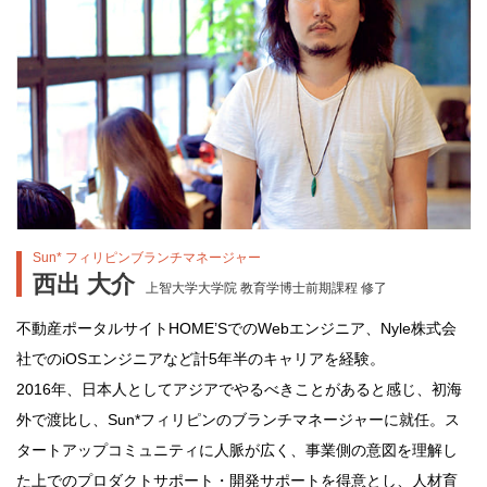
Sun* フィリピンブランチマネージャー
西出 大介
上智大学大学院 教育学博士前期課程 修了
不動産ポータルサイトHOME’SでのWebエンジニア、Nyle株式会
社でのiOSエンジニアなど計5年半のキャリアを経験。
2016年、日本人としてアジアでやるべきことがあると感じ、初海
外で渡比し、Sun*フィリピンのブランチマネージャーに就任。ス
タートアップコミュニティに人脈が広く、事業側の意図を理解し
た上でのプロダクトサポート・開発サポートを得意とし、人材育